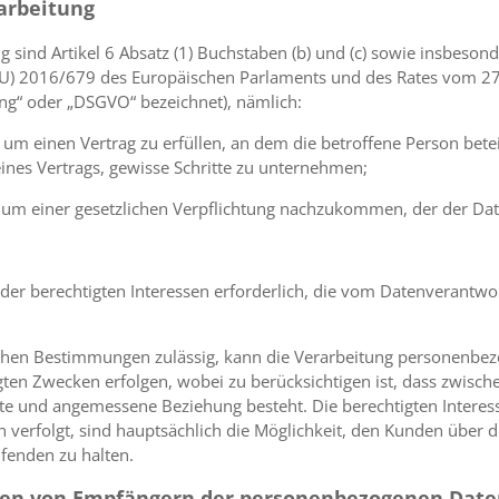
arbeitung
g sind Artikel 6 Absatz (1) Buchstaben (b) und (c) sowie insbeson
EU) 2016/679 des Europäischen Parlaments und des Rates vom 27
ng“ oder „DSGVO“ bezeichnet), nämlich:
h, um einen Vertrag zu erfüllen, an dem die betroffene Person betei
ines Vertrags, gewisse Schritte zu unternehmen;
ch, um einer gesetzlichen Verpflichtung nachzukommen, der der Dat
 der berechtigten Interessen erforderlich, die vom Datenverantwor
ichen Bestimmungen zulässig, kann die Verarbeitung personenbez
ten Zwecken erfolgen, wobei zu berücksichtigen ist, dass zwisc
te und angemessene Beziehung besteht. Die berechtigten Interess
erfolgt, sind hauptsächlich die Möglichkeit, den Kunden über di
fenden zu halten.
rien von Empfängern der personenbezogenen Dat