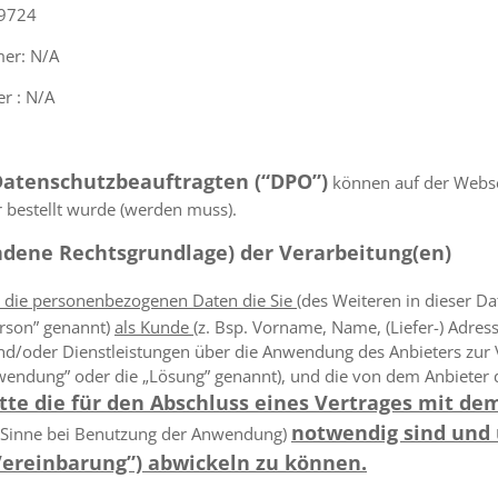
99724
er: N/A
r : N/A
 Datenschutzbeauftragten (“DPO”)
können auf der Webse
r bestellt wurde (werden muss).
ndene Rechtsgrundlage) der Verarbeitung(en)
d die personenbezogenen Daten die Sie
(des Weiteren in dieser D
erson” genannt)
als Kunde
(z. Bsp. Vorname, Name, (Liefer-) Adre
nd/oder Dienstleistungen über die Anwendung des Anbieters zur V
wendung” oder die „Lösung” genannt), und die von dem Anbieter
ritte die für den Abschluss eines Vertrages mit d
notwendig sind und
 Sinne bei Benutzung der Anwendung)
Vereinbarung”) abwickeln zu können.